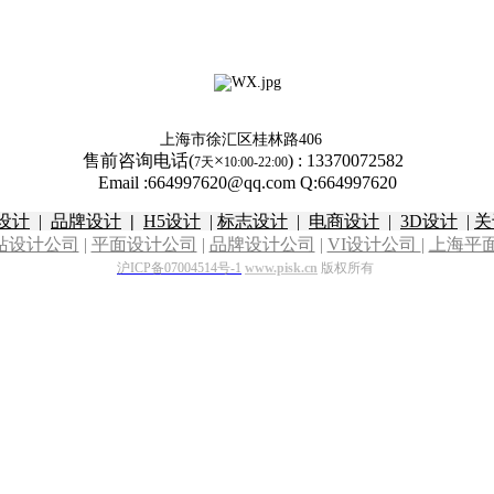
上海市徐汇区桂林路406
售前咨询电话(
×
)
:
13370072582
7天
10:00-22:00
Email :664997620@qq.com Q:664997620
设计
|
品牌设计
|
H5设计
|
标志设计
|
电商设计
|
3D设计
|
关
站设计公司
|
平面设计公司
|
品牌设计公司
|
VI设计公司
|
上海平
沪ICP备07004514号-1
www.pisk.cn
版权所有