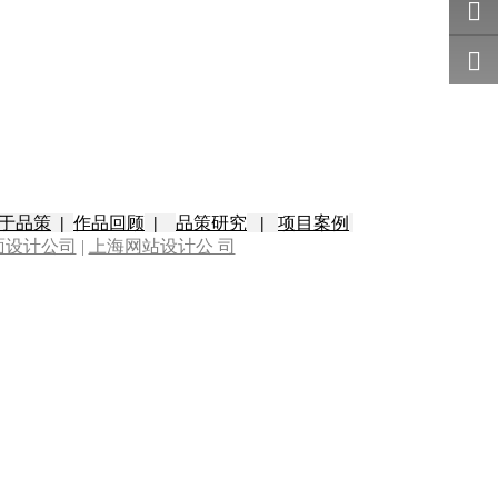
服
在线咨
询
微信
于品策
|
作品回顾
|
品策研究
|
项目
案例
面设计公司
|
上海网站设计公 司