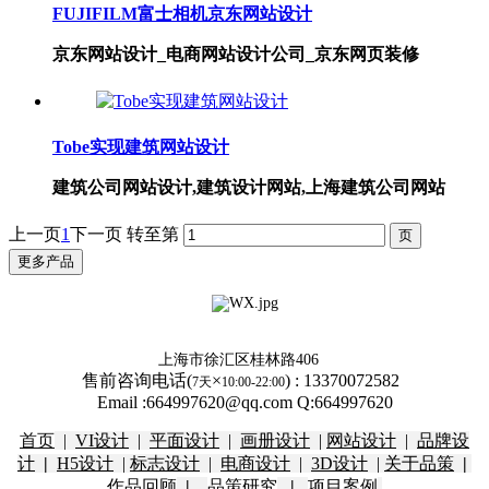
FUJIFILM富士相机京东网站设计
京东网站设计_电商网站设计公司_京东网页装修
Tobe实现建筑网站设计
建筑公司网站设计,建筑设计网站,上海建筑公司网站
上一页
1
下一页
转至第
更多产品
上海市徐汇区桂林路406
售前咨询电话(
×
)
:
13370072582
7天
10:00-22:00
Email :664997620@qq.com Q:664997620
首页
|
VI设计
|
平面设计
|
画册设计
|
网站设计
|
品牌设
计
|
H5设计
|
标志设计
|
电商设计
|
3D设计
|
关于品策
|
作品回顾
|
品策研究
|
项目
案例